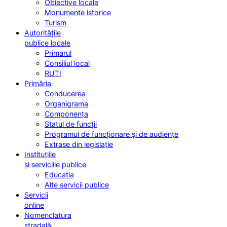
Obiective locale
Monumente istorice
Turism
Autoritățile
publice locale
Primarul
Consiliul local
RUTI
Primăria
Conducerea
Organigrama
Componența
Statul de funcții
Programul de funcționare și de audiențe
Extrase din legislație
Instituțiile
și serviciile publice
Educația
Alte servicii publice
Servicii
online
Nomenclatura
stradală