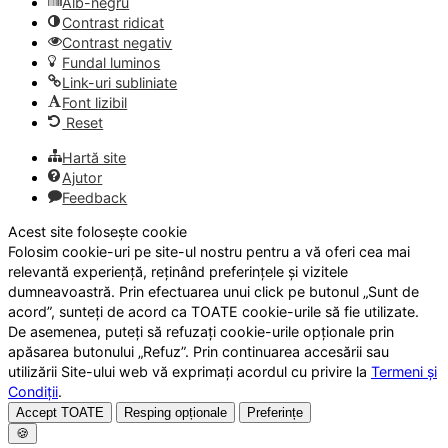
Alb-negru
Contrast ridicat
Contrast negativ
Fundal luminos
Link-uri subliniate
Font lizibil
Reset
Hartă site
Ajutor
Feedback
Acest site folosește cookie
Folosim cookie-uri pe site-ul nostru pentru a vă oferi cea mai
relevantă experiență, reținând preferințele și vizitele
dumneavoastră. Prin efectuarea unui click pe butonul „Sunt de
acord”, sunteți de acord ca TOATE cookie-urile să fie utilizate.
De asemenea, puteți să refuzați cookie-urile opționale prin
apăsarea butonului „Refuz”. Prin continuarea accesării sau
utilizării Site-ului web vă exprimați acordul cu privire la
Termeni și
Condiții
.
Accept TOATE
Resping opționale
Preferințe
🍪