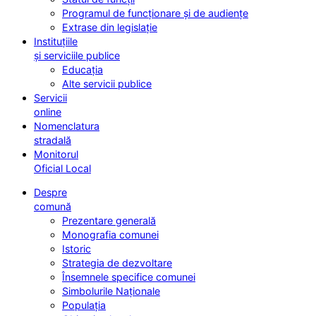
Programul de funcționare și de audiențe
Extrase din legislație
Instituțiile
și serviciile publice
Educația
Alte servicii publice
Servicii
online
Nomenclatura
stradală
Monitorul
Oficial Local
Despre
comună
Prezentare generală
Monografia comunei
Istoric
Strategia de dezvoltare
Însemnele specifice comunei
Simbolurile Naționale
Populația