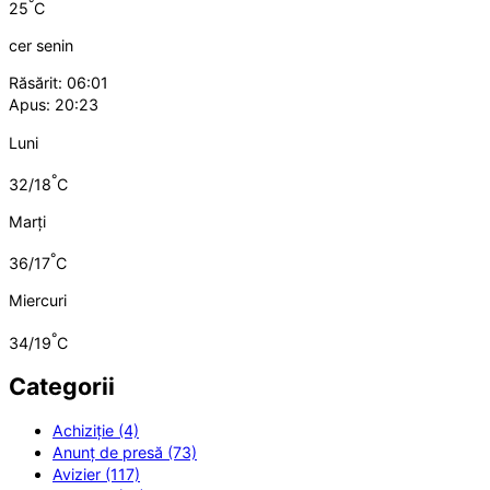
°
25
C
cer senin
Răsărit: 06:01
Apus: 20:23
Luni
°
32/18
C
Marți
°
36/17
C
Miercuri
°
34/19
C
Categorii
Achiziție (4)
Anunț de presă (73)
Avizier (117)