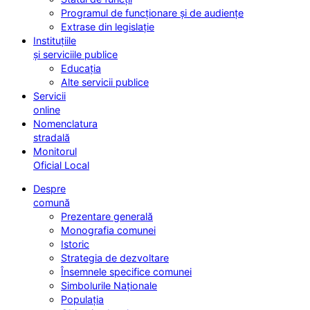
Programul de funcționare și de audiențe
Extrase din legislație
Instituțiile
și serviciile publice
Educația
Alte servicii publice
Servicii
online
Nomenclatura
stradală
Monitorul
Oficial Local
Despre
comună
Prezentare generală
Monografia comunei
Istoric
Strategia de dezvoltare
Însemnele specifice comunei
Simbolurile Naționale
Populația