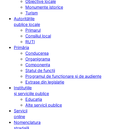
Obiective locale
Monumente istorice
Turism
Autoritățile
publice locale
Primarul
Consiliul local
RUTI
Primăria
Conducerea
Organigrama
Componența
Statul de funcții
Programul de funcționare și de audiențe
Extrase din legislație
Instituțiile
și serviciile publice
Educația
Alte servicii publice
Servicii
online
Nomenclatura
stradală