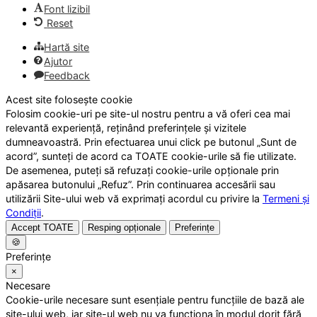
Font lizibil
Reset
Hartă site
Ajutor
Feedback
Acest site folosește cookie
Folosim cookie-uri pe site-ul nostru pentru a vă oferi cea mai
relevantă experiență, reținând preferințele și vizitele
dumneavoastră. Prin efectuarea unui click pe butonul „Sunt de
acord”, sunteți de acord ca TOATE cookie-urile să fie utilizate.
De asemenea, puteți să refuzați cookie-urile opționale prin
apăsarea butonului „Refuz”. Prin continuarea accesării sau
utilizării Site-ului web vă exprimați acordul cu privire la
Termeni și
Condiții
.
Accept TOATE
Resping opționale
Preferințe
🍪
Preferințe
×
Necesare
Cookie-urile necesare sunt esențiale pentru funcțiile de bază ale
site-ului web, iar site-ul web nu va funcționa în modul dorit fără