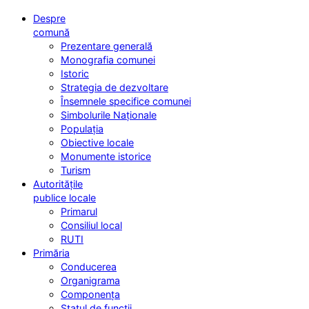
Despre
comună
Prezentare generală
Monografia comunei
Istoric
Strategia de dezvoltare
Însemnele specifice comunei
Simbolurile Naționale
Populația
Obiective locale
Monumente istorice
Turism
Autoritățile
publice locale
Primarul
Consiliul local
RUTI
Primăria
Conducerea
Organigrama
Componența
Statul de funcții