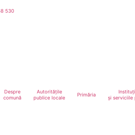
68 530
Despre
Autoritățile
Instituți
Primăria
comună
publice locale
și serviciile