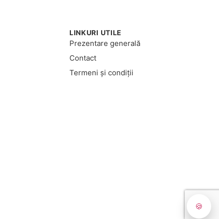
LINKURI UTILE
Prezentare generală
Contact
Termeni și condiții
🍪
oncept realizat de
Big Media Relații Publice SRL