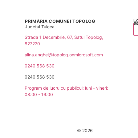
L
PRIMĂRIA COMUNEI TOPOLOG
Acest
Județul
Tulcea
Strada 1 Decembrie, 67, Satul Topolog,
827220
alina.anghel@topolog.onmicrosoft.com
0240 568 530
0240 568 530
Program de lucru cu publicul:
luni - vineri:
08:00 - 16:00
Comuna Topolog | Județul Tulcea
© 2026
Toate drepturile rezer