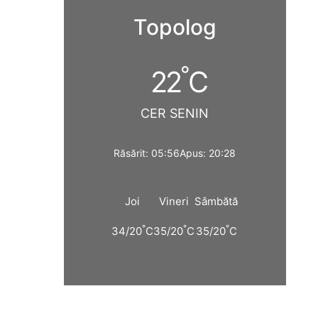
Topolog
°
22
C
CER SENIN
Răsărit: 05:56
Apus: 20:28
Joi
Vineri
Sâmbătă
°
°
°
34/20
C
35/20
C
35/20
C