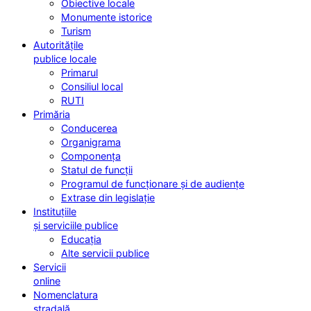
Obiective locale
Monumente istorice
Turism
Autoritățile
publice locale
Primarul
Consiliul local
RUTI
Primăria
Conducerea
Organigrama
Componența
Statul de funcții
Programul de funcționare și de audiențe
Extrase din legislație
Instituțiile
și serviciile publice
Educația
Alte servicii publice
Servicii
online
Nomenclatura
stradală