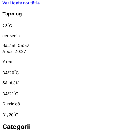
Vezi toate noutățile
Topolog
°
23
C
cer senin
Răsărit: 05:57
Apus: 20:27
Vineri
°
34/20
C
Sâmbătă
°
34/21
C
Duminică
°
31/20
C
Categorii