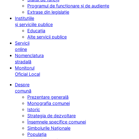
Programul de funcționare și de audiențe
Extrase din legislație
Instituțiile
și serviciile publice
Educația
Alte servicii publice
Servicii
online
Nomenclatura
stradală
Monitorul
Oficial Local
Despre
comună
Prezentare generală
Monografia comunei
Istoric
Strategia de dezvoltare
Însemnele specifice comunei
Simbolurile Naționale
Populația