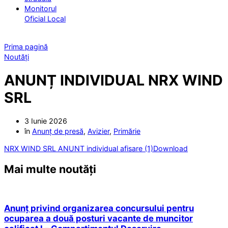
Monitorul
Oficial Local
Prima pagină
Noutăți
ANUNȚ INDIVIDUAL NRX WIND
SRL
3 Iunie 2026
în
Anunț de presă
,
Avizier
,
Primărie
NRX WIND SRL ANUNT individual afisare (1)
Download
Mai multe noutăți
Anunț privind organizarea concursului pentru
ocuparea a două posturi vacante de muncitor