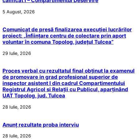
calificat I – Compartimentul Deservire
5 August, 2026
Comunicat de presă finalizarea execuției lucrărilor
proiect: „Înființare centru de colectare prin aport
voluntar în comuna Topolog, județul Tulcea”
29 Iulie, 2026
Proces verbal cu rezultatul final obținut la examenul
de promovare in grad profesional superior de
inspector asistent I din cadrul Compartimentului
Registrul Agricol si Relații cu Publicul, aparținând
UAT Topolog, jud. Tulcea
28 Iulie, 2026
Anunț rezultate proba interviu
28 Iulie, 2026