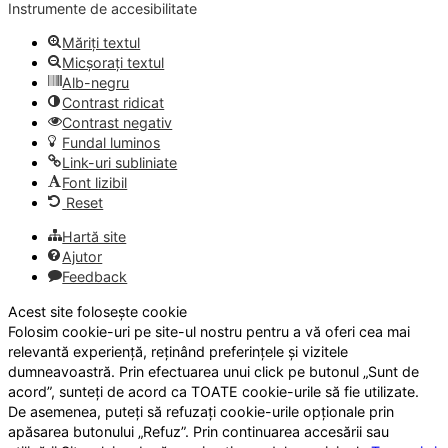
Instrumente de accesibilitate
Măriți textul
Micșorați textul
Alb-negru
Contrast ridicat
Contrast negativ
Fundal luminos
Link-uri subliniate
Font lizibil
Reset
Hartă site
Ajutor
Feedback
Acest site folosește cookie
Folosim cookie-uri pe site-ul nostru pentru a vă oferi cea mai
relevantă experiență, reținând preferințele și vizitele
dumneavoastră. Prin efectuarea unui click pe butonul „Sunt de
acord”, sunteți de acord ca TOATE cookie-urile să fie utilizate.
De asemenea, puteți să refuzați cookie-urile opționale prin
apăsarea butonului „Refuz”. Prin continuarea accesării sau