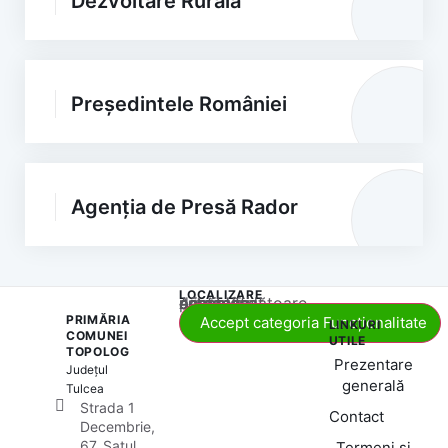
Dezvoltare Rurală
Președintele României
Agenția de Presă Rador
LOCALIZARE
Acest conținut este blocat până când acceptați categoria corespunzătoare de cookie-uri.
PRIMĂRIA
Accept categoria Funcționalitate
LINKURI
COMUNEI
UTILE
TOPOLOG
Prezentare
Județul
generală
Tulcea
Strada 1
Contact
Decembrie,
67, Satul
Termeni și