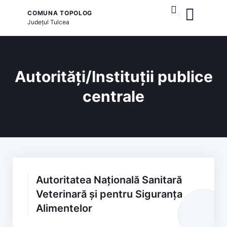
COMUNA TOPOLOG
Județul
Tulcea
și serviciile publice
Autorități/Instituții publice
centrale
Autoritatea Națională Sanitară
Veterinară și pentru Siguranța
Alimentelor