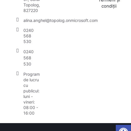
Topolog,
condiții
827220
alina.anghel@topolog.onmicrosoft.com
0240
568
530
0240
568
530
Program
de lucru
cu
publicul:
luni -
vineri:
08:00 -
16:00
Open