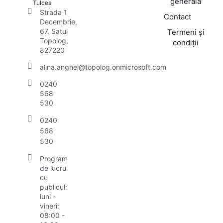
generală
Tulcea
Strada 1
Contact
Decembrie,
67, Satul
Termeni și
Topolog,
condiții
827220
alina.anghel@topolog.onmicrosoft.com
0240
568
530
0240
568
530
Program
de lucru
cu
publicul:
luni -
vineri:
08:00 -