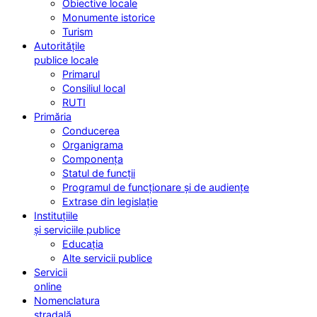
Obiective locale
Monumente istorice
Turism
Autoritățile
publice locale
Primarul
Consiliul local
RUTI
Primăria
Conducerea
Organigrama
Componența
Statul de funcții
Programul de funcționare și de audiențe
Extrase din legislație
Instituțiile
și serviciile publice
Educația
Alte servicii publice
Servicii
online
Nomenclatura
stradală