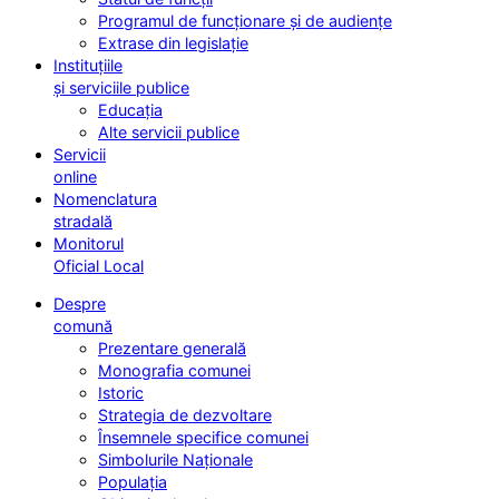
Programul de funcționare și de audiențe
Extrase din legislație
Instituțiile
și serviciile publice
Educația
Alte servicii publice
Servicii
online
Nomenclatura
stradală
Monitorul
Oficial Local
Despre
comună
Prezentare generală
Monografia comunei
Istoric
Strategia de dezvoltare
Însemnele specifice comunei
Simbolurile Naționale
Populația