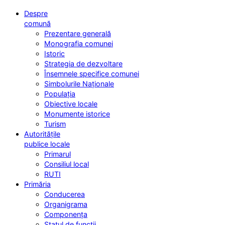
Despre
comună
Prezentare generală
Monografia comunei
Istoric
Strategia de dezvoltare
Însemnele specifice comunei
Simbolurile Naționale
Populația
Obiective locale
Monumente istorice
Turism
Autoritățile
publice locale
Primarul
Consiliul local
RUTI
Primăria
Conducerea
Organigrama
Componența
Statul de funcții