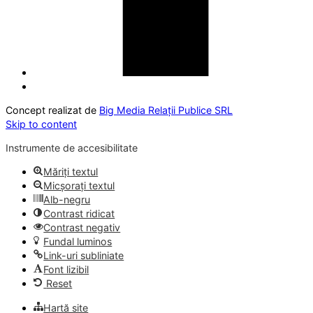
Concept realizat de
Big Media Relații Publice SRL
Skip to content
Instrumente de accesibilitate
Măriți textul
Micșorați textul
Alb-negru
Contrast ridicat
Contrast negativ
Fundal luminos
Link-uri subliniate
Font lizibil
Reset
Hartă site