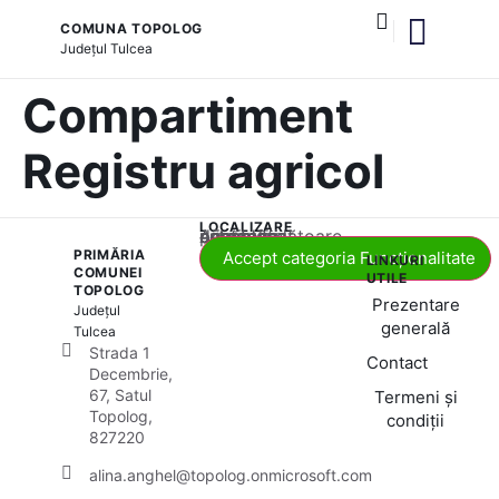
COMUNA TOPOLOG
Județul
Tulcea
și serviciile publice
Compartiment
Registru agricol
LOCALIZARE
Acest conținut este blocat până când acceptați categoria corespunzătoare de cookie-uri.
PRIMĂRIA
Accept categoria Funcționalitate
LINKURI
COMUNEI
UTILE
TOPOLOG
Prezentare
Județul
generală
Tulcea
Strada 1
Contact
Decembrie,
67, Satul
Termeni și
Topolog,
condiții
827220
alina.anghel@topolog.onmicrosoft.com