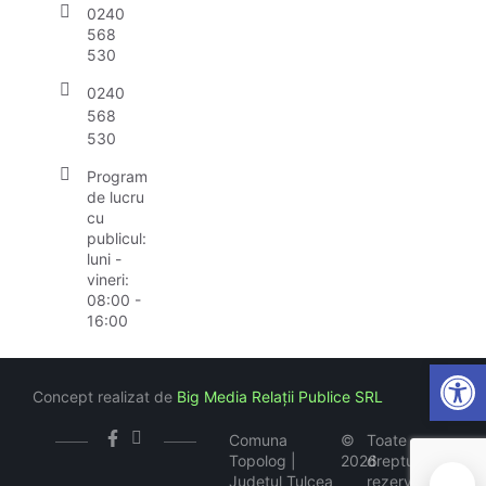
0240
568
530
0240
568
530
Program
de lucru
cu
publicul:
luni -
vineri:
08:00 -
16:00
Open
Concept realizat de
Big Media Relații Publice SRL
Comuna
©
Toate
Topolog |
2026
drepturile
Județul Tulcea
rezervate
🍪