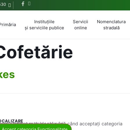
530
Instituțiile
Servicii
Nomenclatura
Primăria
și serviciile publice
online
stradală
Cofetărie
kes
OCALIZARE
 conținut este blocat până când acceptați categoria corespunzătoare de cookie-uri.
Accept categoria Funcționalitate