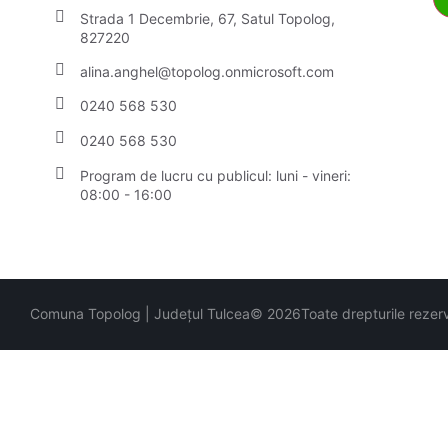
Strada 1 Decembrie, 67, Satul Topolog,
827220
alina.anghel@topolog.onmicrosoft.com
0240 568 530
0240 568 530
Program de lucru cu publicul:
luni - vineri:
08:00 - 16:00
Comuna Topolog | Județul Tulcea
© 2026
Toate drepturile rezer