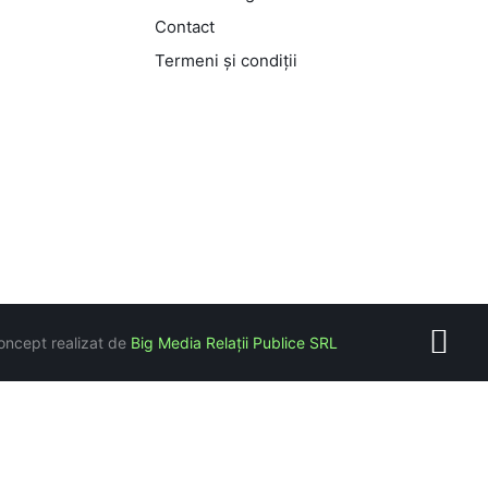
Contact
Termeni și condiții
oncept realizat de
Big Media Relații Publice SRL