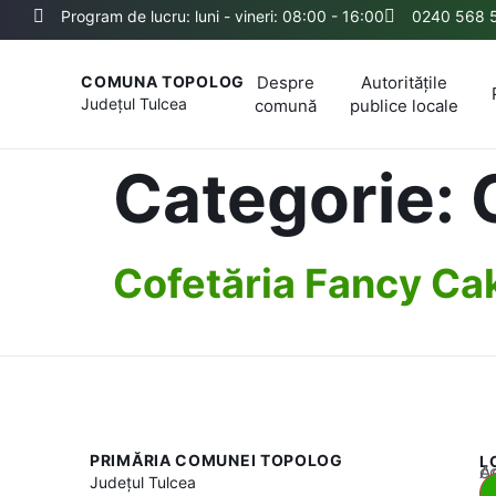
Program de lucru: luni - vineri: 08:00 - 16:00
0240 568 
Despre
Autoritățile
COMUNA TOPOLOG
Județul
Tulcea
comună
publice locale
Categorie:
Cofetăria Fancy Ca
PRIMĂRIA COMUNEI TOPOLOG
L
Acest
Județul
Tulcea