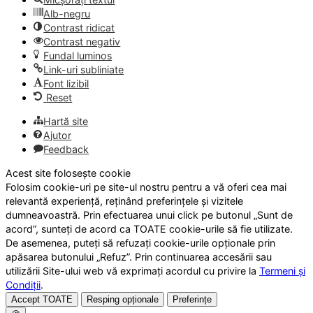
Alb-negru
Contrast ridicat
Contrast negativ
Fundal luminos
Link-uri subliniate
Font lizibil
Reset
Hartă site
Ajutor
Feedback
Acest site folosește cookie
Folosim cookie-uri pe site-ul nostru pentru a vă oferi cea mai
relevantă experiență, reținând preferințele și vizitele
dumneavoastră. Prin efectuarea unui click pe butonul „Sunt de
acord”, sunteți de acord ca TOATE cookie-urile să fie utilizate.
De asemenea, puteți să refuzați cookie-urile opționale prin
apăsarea butonului „Refuz”. Prin continuarea accesării sau
utilizării Site-ului web vă exprimați acordul cu privire la
Termeni și
Condiții
.
Accept TOATE
Resping opționale
Preferințe