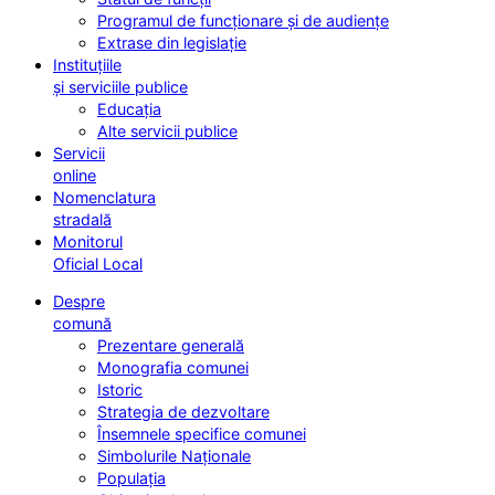
Programul de funcționare și de audiențe
Extrase din legislație
Instituțiile
și serviciile publice
Educația
Alte servicii publice
Servicii
online
Nomenclatura
stradală
Monitorul
Oficial Local
Despre
comună
Prezentare generală
Monografia comunei
Istoric
Strategia de dezvoltare
Însemnele specifice comunei
Simbolurile Naționale
Populația