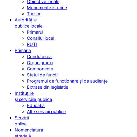
Obiective locale
Monumente istorice
Turism
Autoritățile
publice locale
Primarul
Consiliul local
RUTI
Primăria
Conducerea
Organigrama
Componența
Statul de funcții
Programul de funcționare și de audiențe
Extrase din legislație
Instituțiile
și serviciile publice
Educația
Alte servicii publice
Servicii
online
Nomenclatura
stradală