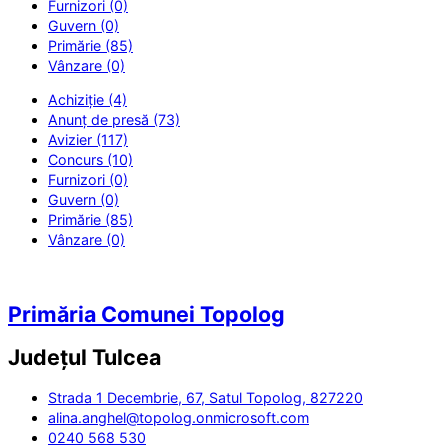
Furnizori (0)
Guvern (0)
Primărie (85)
Vânzare (0)
Achiziție (4)
Anunț de presă (73)
Avizier (117)
Concurs (10)
Furnizori (0)
Guvern (0)
Primărie (85)
Vânzare (0)
Primăria Comunei Topolog
Județul
Tulcea
Strada 1 Decembrie, 67, Satul Topolog, 827220
alina.anghel@topolog.onmicrosoft.com
0240 568 530