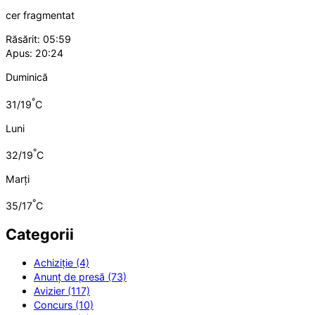
cer fragmentat
Răsărit: 05:59
Apus: 20:24
Duminică
°
31/19
C
Luni
°
32/19
C
Marți
°
35/17
C
Categorii
Achiziție (4)
Anunț de presă (73)
Avizier (117)
Concurs (10)