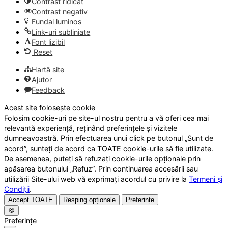
Contrast ridicat
Contrast negativ
Fundal luminos
Link-uri subliniate
Font lizibil
Reset
Hartă site
Ajutor
Feedback
Acest site folosește cookie
Folosim cookie-uri pe site-ul nostru pentru a vă oferi cea mai
relevantă experiență, reținând preferințele și vizitele
dumneavoastră. Prin efectuarea unui click pe butonul „Sunt de
acord”, sunteți de acord ca TOATE cookie-urile să fie utilizate.
De asemenea, puteți să refuzați cookie-urile opționale prin
apăsarea butonului „Refuz”. Prin continuarea accesării sau
utilizării Site-ului web vă exprimați acordul cu privire la
Termeni și
Condiții
.
Accept TOATE
Resping opționale
Preferințe
🍪
Preferințe