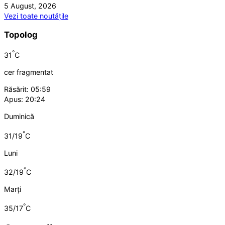
5 August, 2026
Vezi toate noutățile
Topolog
°
31
C
cer fragmentat
Răsărit: 05:59
Apus: 20:24
Duminică
°
31/19
C
Luni
°
32/19
C
Marți
°
35/17
C