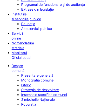
Programul de funcționare și de audiențe
Extrase din legislație
Instituțiile
și serviciile publice
Educația
Alte servicii publice
Servicii
online
Nomenclatura
stradală
Monitorul
Oficial Local
Despre
comună
Prezentare generală
Monografia comunei
Istoric
Strategia de dezvoltare
Însemnele specifice comunei
Simbolurile Naționale
Populația