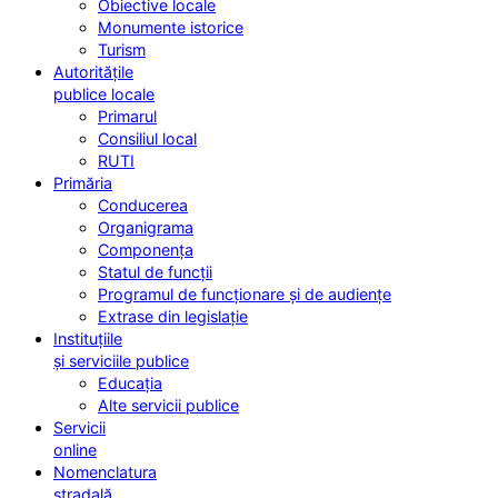
Obiective locale
Monumente istorice
Turism
Autoritățile
publice locale
Primarul
Consiliul local
RUTI
Primăria
Conducerea
Organigrama
Componența
Statul de funcții
Programul de funcționare și de audiențe
Extrase din legislație
Instituțiile
și serviciile publice
Educația
Alte servicii publice
Servicii
online
Nomenclatura
stradală