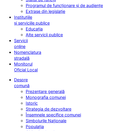
Programul de funcționare și de audiențe
Extrase din legislație
Instituțiile
și serviciile publice
Educația
Alte servicii publice
Servicii
online
Nomenclatura
stradală
Monitorul
Oficial Local
Despre
comună
Prezentare generală
Monografia comunei
Istoric
Strategia de dezvoltare
Însemnele specifice comunei
Simbolurile Naționale
Populația