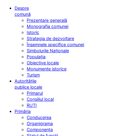
Despre
comună
Prezentare generală
Monografia comunei
Istoric
Strategia de dezvoltare
Însemnele specifice comunei
Simbolurile Naționale
Populația
Obiective locale
Monumente istorice
Turism
Autoritățile
publice locale
Primarul
Consiliul local
RUTI
Primăria
Conducerea
Organigrama
Componența
Statul de funcții