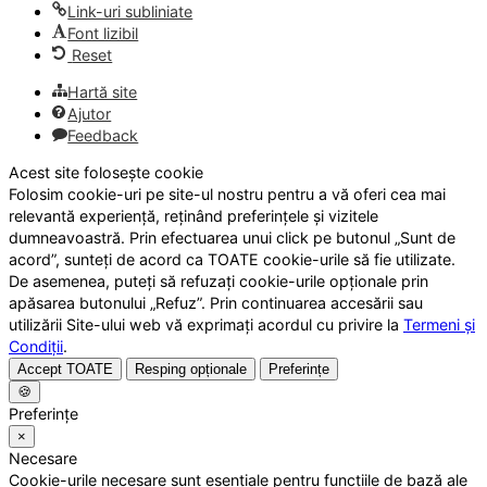
Link-uri subliniate
Font lizibil
Reset
Hartă site
Ajutor
Feedback
Acest site folosește cookie
Folosim cookie-uri pe site-ul nostru pentru a vă oferi cea mai
relevantă experiență, reținând preferințele și vizitele
dumneavoastră. Prin efectuarea unui click pe butonul „Sunt de
acord”, sunteți de acord ca TOATE cookie-urile să fie utilizate.
De asemenea, puteți să refuzați cookie-urile opționale prin
apăsarea butonului „Refuz”. Prin continuarea accesării sau
utilizării Site-ului web vă exprimați acordul cu privire la
Termeni și
Condiții
.
Accept TOATE
Resping opționale
Preferințe
🍪
Preferințe
×
Necesare
Cookie-urile necesare sunt esențiale pentru funcțiile de bază ale