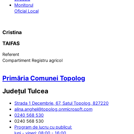
Monitorul
Oficial Local
Cristina
TAIFAS
Referent
Compartiment Registru agricol
Primăria Comunei Topolog
Județul
Tulcea
Strada 1 Decembrie, 67, Satul Topolog, 827220
alina.anghel@topolog.onmicrosoft.com
0240 568 530
0240 568 530
Program de lucru cu publicul:
luni - vineri: 08:00 - 16:00