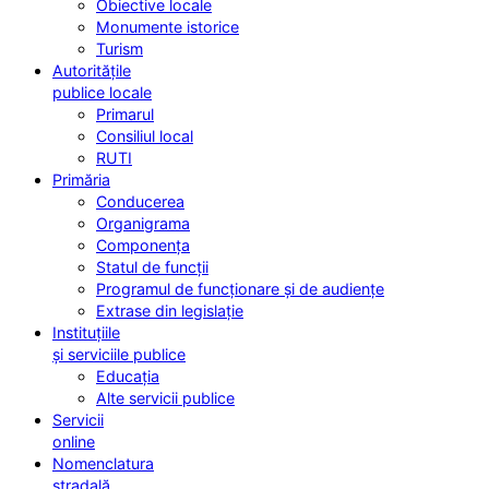
Obiective locale
Monumente istorice
Turism
Autoritățile
publice locale
Primarul
Consiliul local
RUTI
Primăria
Conducerea
Organigrama
Componența
Statul de funcții
Programul de funcționare și de audiențe
Extrase din legislație
Instituțiile
și serviciile publice
Educația
Alte servicii publice
Servicii
online
Nomenclatura
stradală