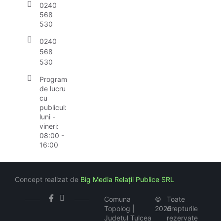
0240
568
530
0240
568
530
Program
de lucru
cu
publicul:
luni -
vineri:
08:00 -
16:00
Concept realizat de
Big Media Relații Publice SRL
Comuna
©
Toate
Topolog |
2026
drepturile
Județul Tulcea
rezervate