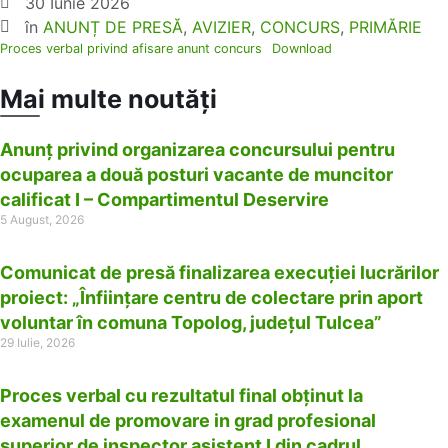
30 Iunie 2026
în
ANUNȚ DE PRESĂ
,
AVIZIER
,
CONCURS
,
PRIMĂRIE
Proces verbal privind afisare anunt concurs
Download
Mai multe noutăți
Anunț privind organizarea concursului pentru
ocuparea a două posturi vacante de muncitor
calificat I – Compartimentul Deservire
5 August, 2026
Comunicat de presă finalizarea execuției lucrărilor
proiect: „Înființare centru de colectare prin aport
voluntar în comuna Topolog, județul Tulcea”
29 Iulie, 2026
Proces verbal cu rezultatul final obținut la
examenul de promovare in grad profesional
superior de inspector asistent I din cadrul