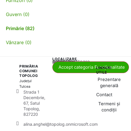
Furnizori (0)
Guvern (0)
Primărie (82)
Vânzare (0)
LOCALIZARE
Acest conținut este blocat până când acceptați categoria corespunzătoare de cookie-uri.
PRIMĂRIA
Accept categoria Funcționalitate
LINKURI
COMUNEI
UTILE
TOPOLOG
Prezentare
Județul
generală
Tulcea
Strada 1
Contact
Decembrie,
67, Satul
Termeni și
Topolog,
condiții
827220
alina.anghel@topolog.onmicrosoft.com