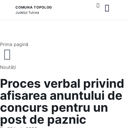
COMUNA TOPOLOG
Județul
Tulcea
și serviciile publice
Prima pagină
Noutăți
Proces verbal privind
afisarea anuntului de
concurs pentru un
post de paznic