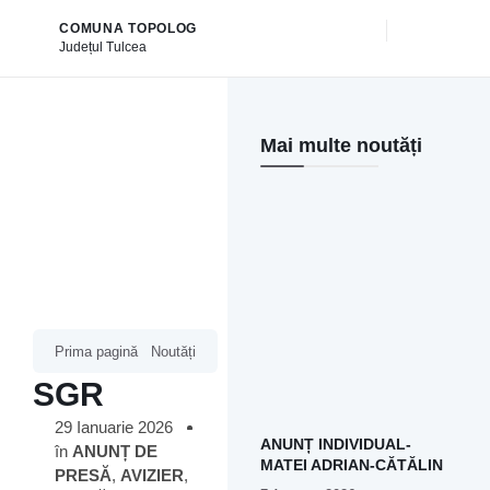
COMUNA TOPOLOG
Județul
Tulcea
și serviciile publice
Mai multe noutăți
Prima pagină
Noutăți
SGR
29 Ianuarie 2026
ANUNȚ INDIVIDUAL-
în
ANUNȚ DE
MATEI ADRIAN-CĂTĂLIN
PRESĂ
,
AVIZIER
,