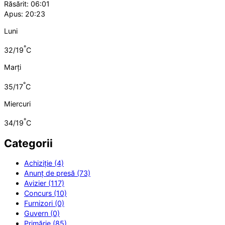
Răsărit: 06:01
Apus: 20:23
Luni
°
32/19
C
Marți
°
35/17
C
Miercuri
°
34/19
C
Categorii
Achiziție (4)
Anunț de presă (73)
Avizier (117)
Concurs (10)
Furnizori (0)
Guvern (0)
Primărie (85)