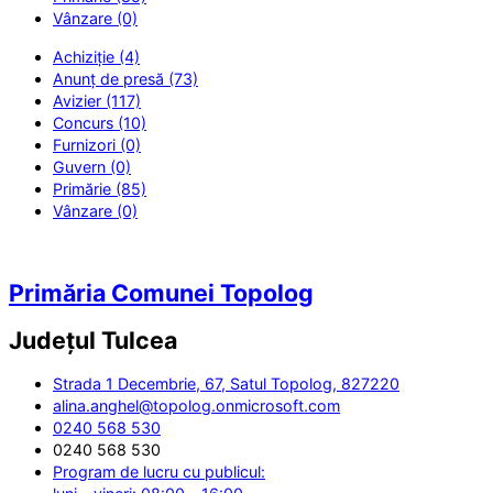
Vânzare (0)
Achiziție (4)
Anunț de presă (73)
Avizier (117)
Concurs (10)
Furnizori (0)
Guvern (0)
Primărie (85)
Vânzare (0)
Primăria Comunei Topolog
Județul
Tulcea
Strada 1 Decembrie, 67, Satul Topolog, 827220
alina.anghel@topolog.onmicrosoft.com
0240 568 530
0240 568 530
Program de lucru cu publicul: