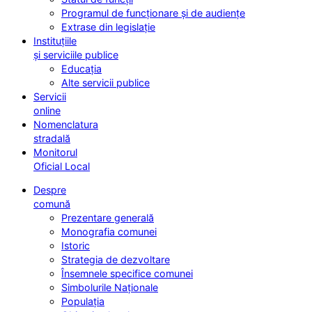
Programul de funcționare și de audiențe
Extrase din legislație
Instituțiile
și serviciile publice
Educația
Alte servicii publice
Servicii
online
Nomenclatura
stradală
Monitorul
Oficial Local
Despre
comună
Prezentare generală
Monografia comunei
Istoric
Strategia de dezvoltare
Însemnele specifice comunei
Simbolurile Naționale
Populația