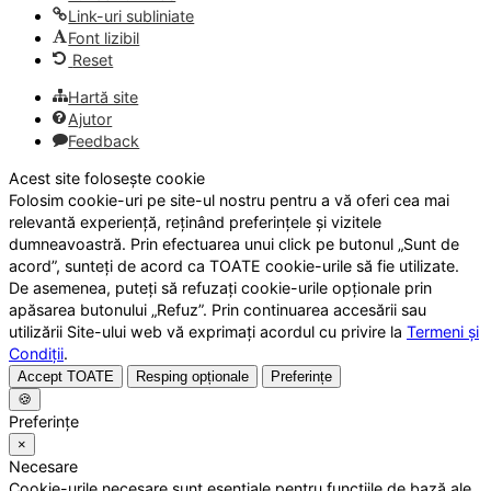
Link-uri subliniate
Font lizibil
Reset
Hartă site
Ajutor
Feedback
Acest site folosește cookie
Folosim cookie-uri pe site-ul nostru pentru a vă oferi cea mai
relevantă experiență, reținând preferințele și vizitele
dumneavoastră. Prin efectuarea unui click pe butonul „Sunt de
acord”, sunteți de acord ca TOATE cookie-urile să fie utilizate.
De asemenea, puteți să refuzați cookie-urile opționale prin
apăsarea butonului „Refuz”. Prin continuarea accesării sau
utilizării Site-ului web vă exprimați acordul cu privire la
Termeni și
Condiții
.
Accept TOATE
Resping opționale
Preferințe
🍪
Preferințe
×
Necesare
Cookie-urile necesare sunt esențiale pentru funcțiile de bază ale