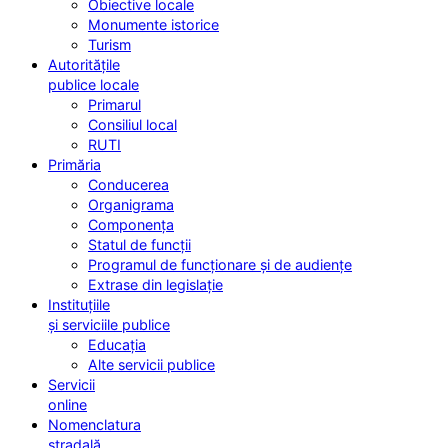
Obiective locale
Monumente istorice
Turism
Autoritățile
publice locale
Primarul
Consiliul local
RUTI
Primăria
Conducerea
Organigrama
Componența
Statul de funcții
Programul de funcționare și de audiențe
Extrase din legislație
Instituțiile
și serviciile publice
Educația
Alte servicii publice
Servicii
online
Nomenclatura
stradală