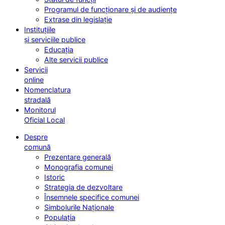
Programul de funcționare și de audiențe
Extrase din legislație
Instituțiile
și serviciile publice
Educația
Alte servicii publice
Servicii
online
Nomenclatura
stradală
Monitorul
Oficial Local
Despre
comună
Prezentare generală
Monografia comunei
Istoric
Strategia de dezvoltare
Însemnele specifice comunei
Simbolurile Naționale
Populația