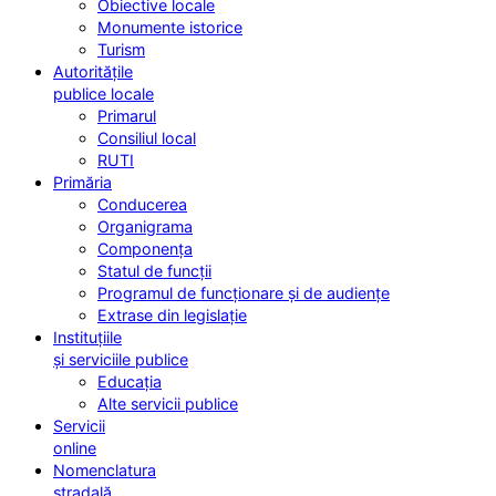
Obiective locale
Monumente istorice
Turism
Autoritățile
publice locale
Primarul
Consiliul local
RUTI
Primăria
Conducerea
Organigrama
Componența
Statul de funcții
Programul de funcționare și de audiențe
Extrase din legislație
Instituțiile
și serviciile publice
Educația
Alte servicii publice
Servicii
online
Nomenclatura
stradală