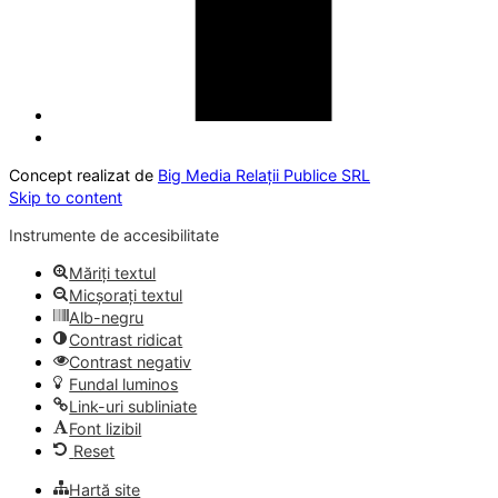
Concept realizat de
Big Media Relații Publice SRL
Skip to content
Instrumente de accesibilitate
Măriți textul
Micșorați textul
Alb-negru
Contrast ridicat
Contrast negativ
Fundal luminos
Link-uri subliniate
Font lizibil
Reset
Hartă site