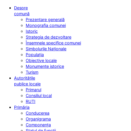
Despre
comună
Prezentare generală
Monografia comunei
Istoric
Strategia de dezvoltare
Însemnele specifice comunei
Simbolurile Naționale
Populația
Obiective locale
Monumente istorice
Turism
Autoritățile
publice locale
Primarul
Consiliul local
RUTI
Primăria
Conducerea
Organigrama
Componența
Statul de funcții