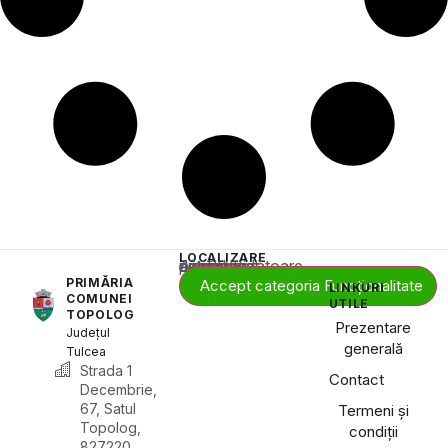
LOCALIZARE
Acest conținut este blocat până când acceptați categoria corespunzătoare de cookie-uri.
PRIMĂRIA
Accept categoria Funcționalitate
LINKURI
COMUNEI
UTILE
TOPOLOG
Prezentare
Județul
generală
Tulcea
Strada 1
Contact
Decembrie,
67, Satul
Termeni și
Topolog,
condiții
827220