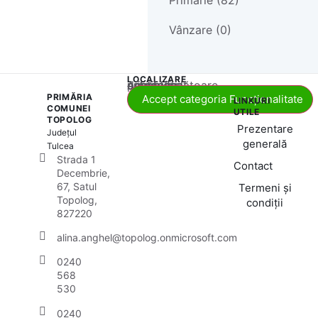
Vânzare (0)
LOCALIZARE
Acest conținut este blocat până când acceptați categoria corespunzătoare de cookie-uri.
PRIMĂRIA
Accept categoria Funcționalitate
LINKURI
COMUNEI
UTILE
TOPOLOG
Prezentare
Județul
generală
Tulcea
Strada 1
Contact
Decembrie,
67, Satul
Termeni și
Topolog,
condiții
827220
alina.anghel@topolog.onmicrosoft.com
0240
568
530
0240