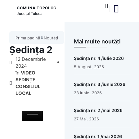
COMUNA TOPOLOG
Județul
Tulcea
și serviciile publice
Prima pagină
Noutăți
Mai multe noutăți
Ședința 2
Ședința nr. 4 /iulie 2026
12 Decembrie
2024
5 August, 2026
în
VIDEO
SEDINȚE
Ședința nr. 3 /iunie 2026
CONSILIUL
LOCAL
23 Iunie, 2026
Ședința nr. 2 /mai 2026
27 Mai, 2026
Ședința nr. 1 /mai 2026