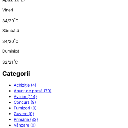
Vineri
°
34/20
C
Sâmbătă
°
34/20
C
Duminică
°
32/21
C
Categorii
Achiziție (4)
Anunț de presă (70)
Avizier (114)
Concurs (9)
Furnizori (0)
Guvern (0)
Primărie (82)
Vânzare (0)