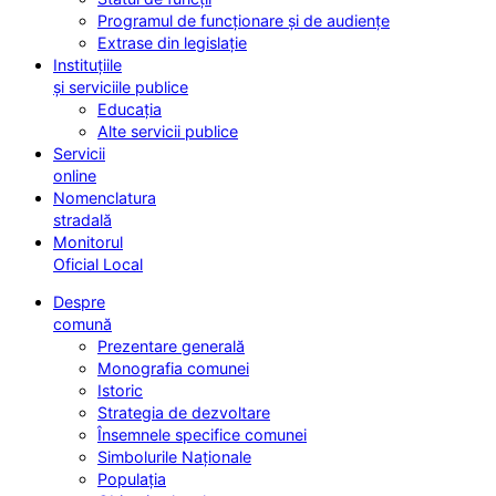
Programul de funcționare și de audiențe
Extrase din legislație
Instituțiile
și serviciile publice
Educația
Alte servicii publice
Servicii
online
Nomenclatura
stradală
Monitorul
Oficial Local
Despre
comună
Prezentare generală
Monografia comunei
Istoric
Strategia de dezvoltare
Însemnele specifice comunei
Simbolurile Naționale
Populația