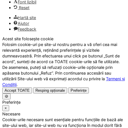
Font lizibil
Reset
Hartă site
Ajutor
Feedback
Acest site folosește cookie
Folosim cookie-uri pe site-ul nostru pentru a vă oferi cea mai
relevantă experiență, reținând preferințele și vizitele
dumneavoastră. Prin efectuarea unui click pe butonul „Sunt de
acord”, sunteți de acord ca TOATE cookie-urile să fie utilizate.
De asemenea, puteți să refuzați cookie-urile opționale prin
apăsarea butonului „Refuz”. Prin continuarea accesării sau
utilizării Site-ului web vă exprimați acordul cu privire la
Termeni și
Condiții
.
Accept TOATE
Resping opționale
Preferințe
🍪
Preferințe
×
Necesare
Cookie-urile necesare sunt esențiale pentru funcțiile de bază ale
site-ului web, iar site-ul web nu va funcționa în modul dorit fără