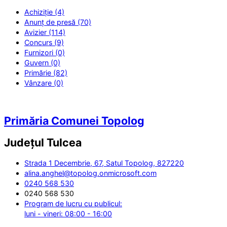
Achiziție (4)
Anunț de presă (70)
Avizier (114)
Concurs (9)
Furnizori (0)
Guvern (0)
Primărie (82)
Vânzare (0)
Primăria Comunei Topolog
Județul
Tulcea
Strada 1 Decembrie, 67, Satul Topolog, 827220
alina.anghel@topolog.onmicrosoft.com
0240 568 530
0240 568 530
Program de lucru cu publicul:
luni - vineri: 08:00 - 16:00