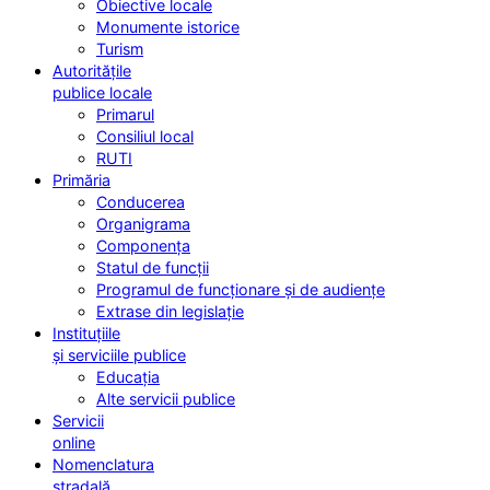
Obiective locale
Monumente istorice
Turism
Autoritățile
publice locale
Primarul
Consiliul local
RUTI
Primăria
Conducerea
Organigrama
Componența
Statul de funcții
Programul de funcționare și de audiențe
Extrase din legislație
Instituțiile
și serviciile publice
Educația
Alte servicii publice
Servicii
online
Nomenclatura
stradală